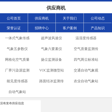
供应商机
公司首页
供应商机
关于我们
公司动态
荣誉认证
招聘中心
客户案例
产品知识
一体式气象传感
超声波风速仪
温湿度传感器
气象五参数仪
器
气象六要素仪
空气质量监测传
网格化空气质量
扬尘监测设备
四气两尘标准站
感器
厂界污染源监测
监测仪
VOC监测微型站
交通自动气象观
能见度传感器
路面结冰监测传
农业自动气象站
测站
自动气象站
感器
没有发布供应信息