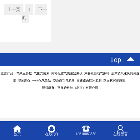
上一页
1
下一
页
Top
主营产品：气象五参数 气象六要素 网格化空气质量监测仪 六要素自动气象站 超声波风速风向传感
器 能见度仪 一体化气象站 交通自动气象站 高速路面结冰监测 路面状况传感器
版权所有：富奥通科技（北京）有限公司
首页
在线QQ
18610063550
在线留言