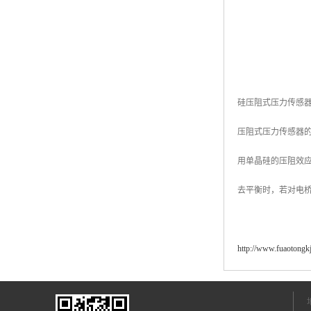
硅压阻式压力传感
压阻式压力传感器
用单晶硅的压阻效
去平衡时，若对电
http://www.fuaotongk