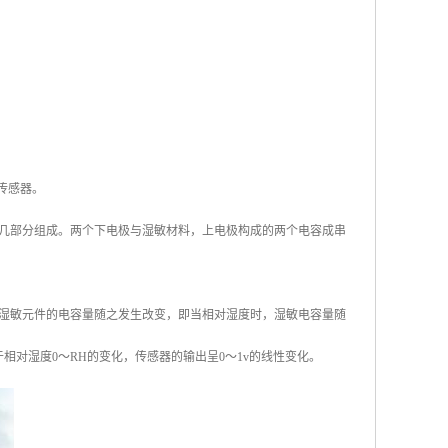
的传感器。
几部分组成。两个下电极与湿敏材料，上电极构成的两个电容成串
湿敏元件的电容量随之发生改变，即当相对湿度时，湿敏电容量随
于相对湿度0～RH的变化，传感器的输出呈0～1v的线性变化。