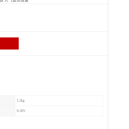
器
大气监测设备
区
1.2kg
9-36V