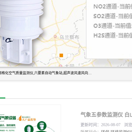
富奥通科技主营：气象五参数,气象六要素,微型自动气象站,网格化空气质量监测仪,六要素自动气象站,超声波风速风向传感器,能见度仪,大气微型站,交通自动气象站,高速路面结冰监测,路面状况传感器等。
气象五参数监测仪 白
更新时间：2026-08-07 浏