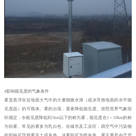
4影响能见度的气象条件
雾是悬浮在近地面大气中的大量细微水滴（或冰导致地面的水平能
见度晶）的可视体。雾的出现，显著降低能见度。按照世界气象组
织规定，令能见度降低到1km以下的称为雾，能见度在1～10km的称
为轻雾。常见的雾多为乳白色。在城市及工业区，因空气中污染物
的影响可导致雾呈土或灰色。冰雾则可为暗灰色。雾主要是由于空