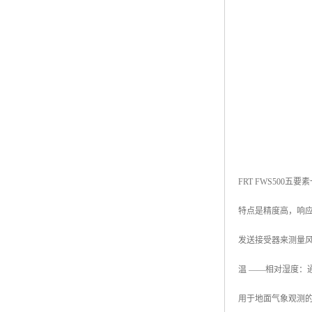
FRT FWS50
特点是精度高，响应
发送接受器来测量
温 ——相对湿度：
用于地面气象观测