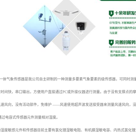
0五要素一体气象传感器是我公司自主研制的一种测量多要素气象要素的级传感器，可同
时间快，串口输出，方便用户直接通过PC或外接仪器进行测量。由于没有支撑点的摩擦
风速风向，没有活动部件，免维护 ——风速使用超声波发送接受器来测量风速风向，
通过电容式传感器元件测量相对湿度。
的湿度敏感元件和传感器目前主要有氯化锂湿敏电阻、有机膜湿敏电容、内热式氯化锂