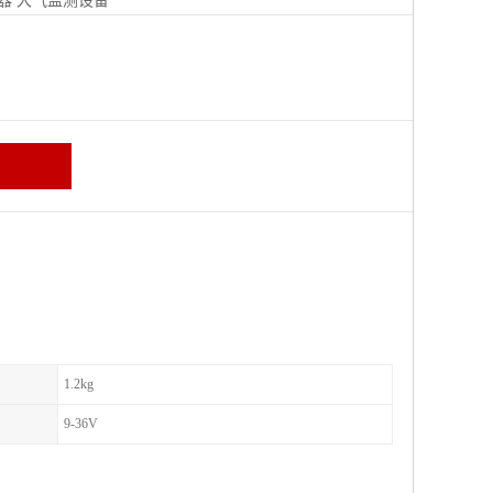
器
大气监测设备
区
1.2kg
9-36V