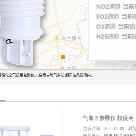
富奥通科技主营：气象五参数,气象六要素,微型自动气象站,网格化空气质量监测仪,六要素自动气象站,超声波风速风向传感器,能见度仪,大气微型站,交通自动气象站,高速路面结冰监测,路面状况传感器等。
气象五参数仪 精度高
更新时间：2026-08-09 浏