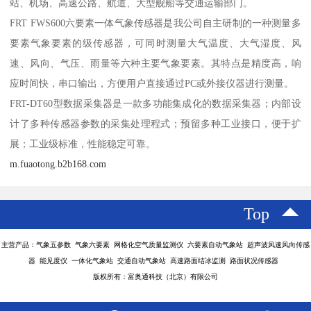
站、机场、高速公路、航道、大型舰船等交通运输部门。
FRT FWS600六要素一体气象传感器是我公司自主研制的一种测量多
要素气象要素的级传感器，可同时测量大气温度、大气湿度、风
速、风向、气压、雨量等六种主要气象要素。其特点是精度高，响
应时间快，串口输出，方便用户直接通过PC或外接仪器进行测量。
FRT-DT60型数据采集器是一款多功能集成化的数据采集器；内部设
计了多种传感器参数的采集处理程式；预留多种工业接口，便于扩
展；工业级标准，性能稳定可靠。
m.fuaotong.b2b168.com
Top
主营产品：气象五参数 气象六要素 网格化空气质量监测仪 六要素自动气象站 超声波风速风向传感
器 能见度仪 一体化气象站 交通自动气象站 高速路面结冰监测 路面状况传感器
版权所有：富奥通科技（北京）有限公司