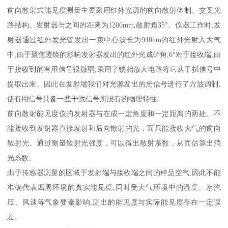
前向散射式能见度测量主要采用红外光源的前向散射体制、交叉光
路结构。发射器与之间的距离为1200mm,散射角35°。仪器工作时,发
射器通过红外发光管发出一束中心波长为940nm的红外光射入大气
中,由于聚焦透镜的影响发射器发出的红外光成6°角,6°对于接收端,由
于接收到的有用信号很微弱,采用了锁相放大电路将它从干扰信号中
提取出来。因此在发射端我们对光源发出的光信号进行了方波调制,
使有用信号具备一些干扰信号所没有的物理特性。
前向散射能见度仪的发射器与在成一定角度和一定距离的两处。不
能接收到发射器直接发射和后向散射的光，而只能接收大气的前向
散射光。通过测量散射光强度，可以得出散射系数，从而估算出消
光系数。
由于传感器测量的区域于发射端与接收端之间的样品空气,因此不能
准确代表四周环境的真实能见度,同时受大气环境中的湿度、水汽
压、风速等气象要素影响,测出的能见度与实际能见度存在一定误
差。