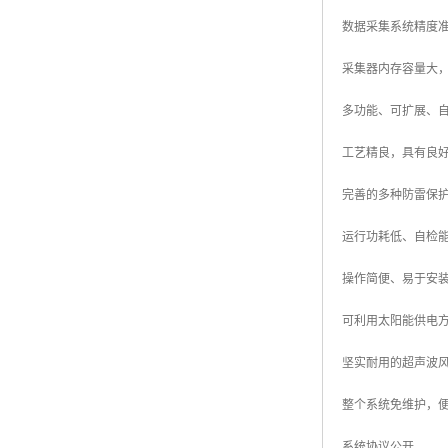
数据采集系统精度
采集器内存容量大
多功能、可扩展、
工艺精良，具有良
完善的多种防雷保
运行功耗低、自检
操作简便、易于安
可利用太阳能供电
坚实耐用的超声波
整个系统免维护，
系统协议公开