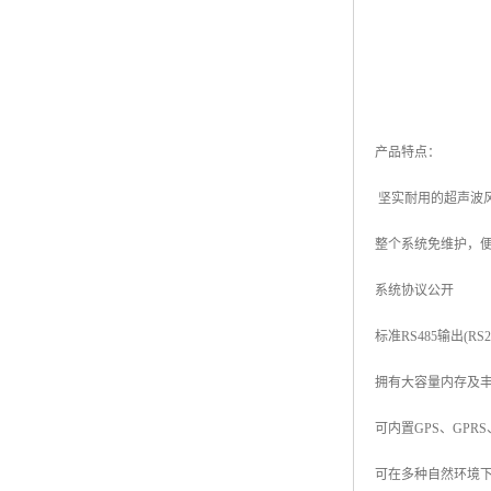
产品特点：
坚实耐用的超声波
整个系统免维护，
系统协议公开
标准RS485输出(RS
拥有大容量内存及
可内置GPS、GPR
可在多种自然环境