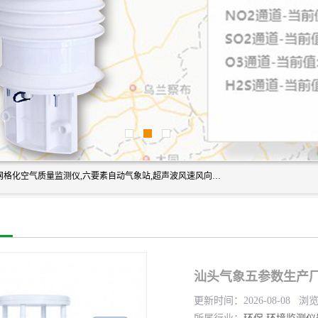
富奥通科技主营：气象五参数,气象六要素,微型自动气象站,网格化空气质量监测仪,六要素自动气象站,超声波风速风向传感器,能见度仪,大气微型站,交通自动气象站,高速路面结冰监测,路面状况传感器等。
汕头气象五参数生产厂
更新时间：2026-08-08 浏