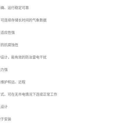
准确、运行稳定可靠
，可连续存储长时间的气象数据
自适应性强
好的抗腐蚀性
护设计，能有效的防治雷电干扰
能力强
装维护和远、近程
方式、可在无市电情况下连续正常工作
风设计
便于安装