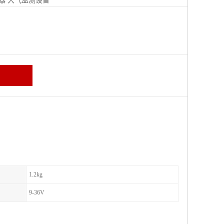
器
大气监测设备
区
1.2kg
9-36V