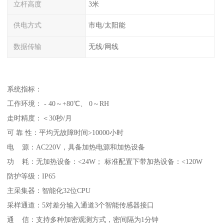
立杆高度
3米
供电方式
市电/太阳能
数据传输
无线/网线
系统指标：
工作环境： - 40～+80℃、 0～RH
走时精度：＜30秒/月
可 靠 性：平均无故障时间>10000小时
电 源：AC220V，具备加热电源和加热设备
功 耗：无加热设备：<24W； 标准配置下带加热设备：<120W
防护等级：IP65
主采集器：智能化32位CPU
采样通道：5对差分输入通道3个智能传感器接口
通 信：支持多种加密观测方式，密间隔为1分钟