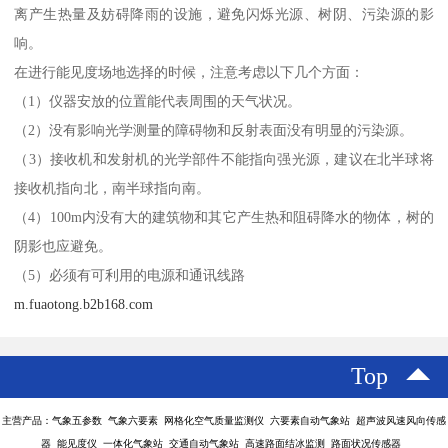
离产生热量及妨碍降雨的设施，避免闪烁光源、树阴、污染源的影
响。
在进行能见度场地选择的时候，注意考虑以下几个方面：
（1）仪器安放的位置能代表周围的天气状况。
（2）没有影响光学测量的障碍物和反射表面没有明显的污染源。
（3）接收机和发射机的光学部件不能指向强光源，建议在北半球将
接收机指向北，南半球指向南。
（4）100m内没有大的建筑物和其它产生热和阻碍降水的物体，树的
阴影也应避免。
（5）必须有可利用的电源和通讯线路
m.fuaotong.b2b168.com
Top
主营产品：气象五参数 气象六要素 网格化空气质量监测仪 六要素自动气象站 超声波风速风向传感
器 能见度仪 一体化气象站 交通自动气象站 高速路面结冰监测 路面状况传感器