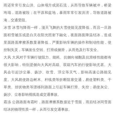
雨还常常引发山洪、山体塌方或泥石流，从而导致车辆被冲，桥梁
垮塌，道路被毁；在平原和盆地，暴雨常常引发洪涝，导致道路被
淹，交通受阻。
冰雪 冰雪与降雨一样，漫天飞舞的大雪使能见度降低，而且一旦路
面积雪被压或是白天在阳光照射下融化，夜面路面降温结冰，造成
里面路面摩擦系数显著降低，严重影响车辆的操作和制动性能，使
控制失灵，车辆发生空转、打滑或侧滑，从而危及行车安全。
大风 大风对于车辆行驶阻力、能耗、抗侧向倾翻及抗滑移性能都有
很大影响，特别是侧向大风对高箱、双箱汽车的行驶影响尤甚。大
风会引起沙尘暴、扬沙、吹雪、浮尘等天气，影响高速公路能见
度。大风易使路边树木、杆线类等折断阻塞交通，易使塑料类、干
草类、丝状物类等漂移到路面上引起车辆打滑、失控；易使灰尘、
扬沙、尘卷影响视线造成交通事故。
霜冻 公路路面有霜时，路面摩擦系数接近于雪面，雨后结冰同雪面
结冰的物理性质一样，从而引发交通事故。