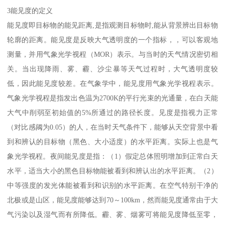
3能见度的定义
能见度即目标物的能见距离,是指观测目标物时,能从背景辨出目标物
轮廓的距离。能见度是反映大气透明度的一个指标，，可以客观地
测量，并用气象光学视程（MOR）表示。与当时的天气情况密切相
关。当出现降雨、雾、霾、沙尘暴等天气过程时，大气透明度较
低，因此能见度较差。在气象学中，能见度用气象光学视程表示。
气象光学视程是指发出色温为2700K的平行光束的光通量，在白天能
大气中削弱至初始值的5%所通过的路径长度。见度是指视力正常
（对比感阈为0.05）的人，在当时天气条件下，能够从天空背景中看
到和辨认的目标物（黑色、大小适度）的水平距离。实际上也是气
象光学视程。夜间能见度是指：（1）假定总体照明增加到正常白天
水平，适当大小的黑色目标物能被看到和辨认出的水平距离。（2）
中等强度的发光体能被看到和识别的水平距离。在空气特别干净的
北极或是山区，能见度能够达到70～100km，然而能见度通常由于大
气污染以及湿气而有所降低。霾、雾、烟雾可将能见度降低至零，