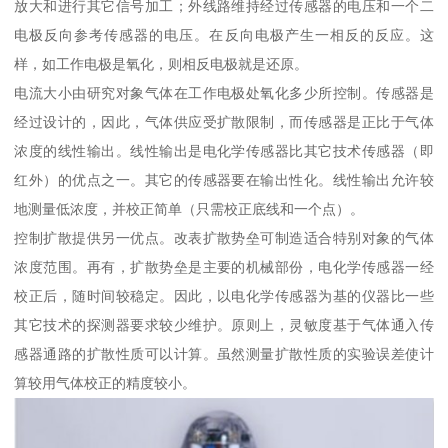
放大和进行其它信号加工；外线路维持经过传感器的电压和一个二
电极反向参考传感器的电压。在反向电极产生一相反的反应。这
样，如工作电极是氧化，则相反电极就是还原。
电流大小由研究对象气体在工作电极处氧化多少所控制。传感器是
经过设计的，因此，气体供应受扩散限制，而传感器是正比于气体
浓度的线性输出。线性输出是电化学传感器比其它技术传感器（即
红外）的优点之一。其它的传感器要在输出性化。线性输出允许较
地测量低浓度，并校正简单（只需校正底线和一个点）。
控制扩散提供另一优点。改表扩散势垒可制造适合特别对象的气体
浓度范围。再有，扩散势垒是主要的机械部份，电化学传感器一经
校正后，随时间较稳定。因此，以电化学传感器为基的仪器比一些
其它技术的探测器要求较少维护。原则上，灵敏度基于气体通入传
感器通路的扩散性质可以计算。虽然测量扩散性质的实验误差使计
算较用气体校正的精度较小。