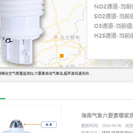
富奥通科技主营：气象五参数,气象六要素,微型自动气象站,网格化空气质量监测仪,六要素自动气象站,超声波风速风向传感器,能见度仪,大气微型站,交通自动气象站,高速路面结冰监测,路面状况传感器等。
海南气象六要素哪家质
更新时间：2026-08-06 浏