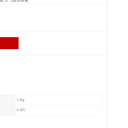
器
大气监测设备
区
1.4kg
9-36V