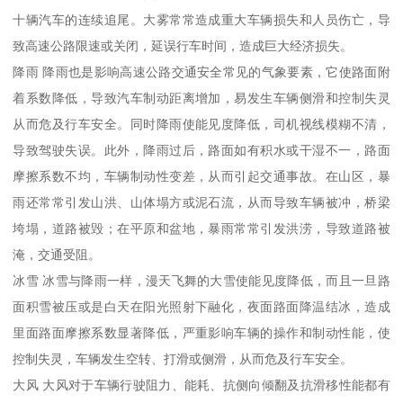
十辆汽车的连续追尾。大雾常常造成重大车辆损失和人员伤亡，导
致高速公路限速或关闭，延误行车时间，造成巨大经济损失。
降雨 降雨也是影响高速公路交通安全常见的气象要素，它使路面附
着系数降低，导致汽车制动距离增加，易发生车辆侧滑和控制失灵
从而危及行车安全。同时降雨使能见度降低，司机视线模糊不清，
导致驾驶失误。此外，降雨过后，路面如有积水或干湿不一，路面
摩擦系数不均，车辆制动性变差，从而引起交通事故。在山区，暴
雨还常常引发山洪、山体塌方或泥石流，从而导致车辆被冲，桥梁
垮塌，道路被毁；在平原和盆地，暴雨常常引发洪涝，导致道路被
淹，交通受阻。
冰雪 冰雪与降雨一样，漫天飞舞的大雪使能见度降低，而且一旦路
面积雪被压或是白天在阳光照射下融化，夜面路面降温结冰，造成
里面路面摩擦系数显著降低，严重影响车辆的操作和制动性能，使
控制失灵，车辆发生空转、打滑或侧滑，从而危及行车安全。
大风 大风对于车辆行驶阻力、能耗、抗侧向倾翻及抗滑移性能都有