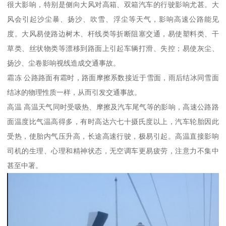
很大影响，特别是侧向大风对高箱、双箱汽车的行驶影响尤甚。大
风会引起沙尘暴、扬沙、吹雪、浮尘等天气，影响高速公路能见
度。大风易使路边树木、杆线类等折断阻塞交通，易使塑料类、干
草类、丝状物类等漂移到路面上引起车辆打滑、失控；易使灰尘、
扬沙、尘卷影响视线造成交通事故。
霜冻 公路路面有霜时，路面摩擦系数接近于雪面，雨后结冰同雪面
结冰的物理性质一样，从而引发交通事故。
高温 高温天气同时受吸热、摩擦及汽车尾气等的影响，高速公路路
面温度比气温高得多，有时高达六七十摄氏度以上，汽车轮胎因此
受热，使胎内气压升高，长途高速行驶，极易引起。高温直接影响
司机的生理、心理和精神状态，无空调车更易疲劳，注意力不集中
甚至中署。