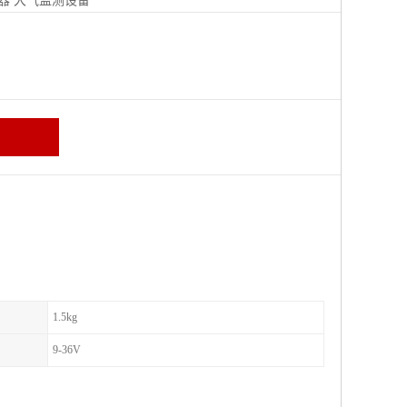
器
大气监测设备
区
1.5kg
9-36V