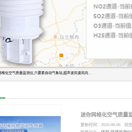
富奥通科技主营：气象五参数,气象六要素,微型自动气象站,网格化空气质量监测仪,六要素自动气象站,超声波风速风向传感器,能见度仪,大气微型站,交通自动气象站,高速路面结冰监测,路面状况传感器等。
迷你网格化空气质量监
更新时间：2026-08-06 浏