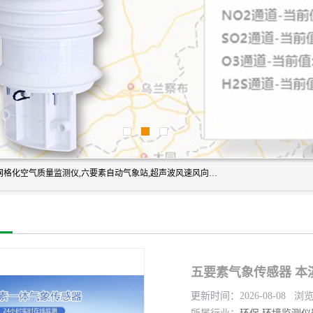
富奥通科技主营：气象五参数,气象六要素,微型自动气象站,网格化空气质量监测仪,六要素自动气象站,超声波风速风向传感器,能见度仪,大气微型站,交通自动气象站,高速路面结冰监测,路面状况传感器等。
五要素气象传感器 本
更新时间：2026-08-08 浏