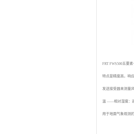
FRT FWS50
特点是精度高，响应
发送接受器来测量
温 ——相对湿度：
用于地面气象观测