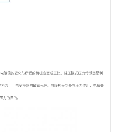
的电阻值的变化与所受的机械应变成正比。硅压阻式压力传感器是利
作为力——电变换器的敏感元件。当膜片受到外界压力作用，电桥失
压力的目的。