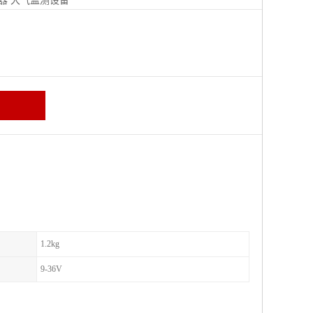
器
大气监测设备
区
1.2kg
9-36V