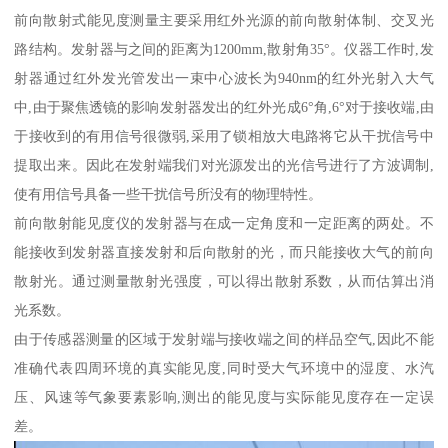
前向散射式能见度测量主要采用红外光源的前向散射体制、交叉光
路结构。发射器与之间的距离为1200mm,散射角35°。仪器工作时,发
射器通过红外发光管发出一束中心波长为940nm的红外光射入大气
中,由于聚焦透镜的影响发射器发出的红外光成6°角,6°对于接收端,由
于接收到的有用信号很微弱,采用了锁相放大电路将它从干扰信号中
提取出来。因此在发射端我们对光源发出的光信号进行了方波调制,
使有用信号具备一些干扰信号所没有的物理特性。
前向散射能见度仪的发射器与在成一定角度和一定距离的两处。不
能接收到发射器直接发射和后向散射的光，而只能接收大气的前向
散射光。通过测量散射光强度，可以得出散射系数，从而估算出消
光系数。
由于传感器测量的区域于发射端与接收端之间的样品空气,因此不能
准确代表四周环境的真实能见度,同时受大气环境中的湿度、水汽
压、风速等气象要素影响,测出的能见度与实际能见度存在一定误
差。