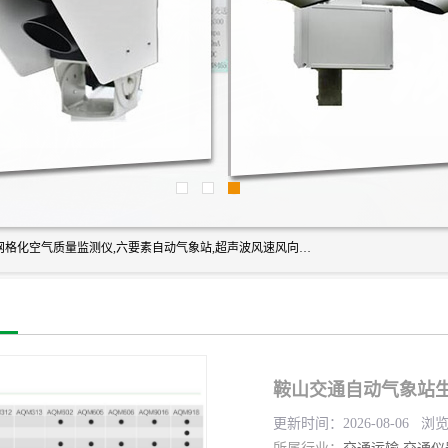
富奥通科技主营：气象五参数,气象六要素,微型自动气象站,网格化空气质量监测仪,六要素自动气象站,超声波风速风向传感器,能见度仪,大气微型站,交通自动气象站,高速路面结冰监测,路面状况传感器等。
鞍山交通自动气象站生
更新时间：2026-08-06 浏