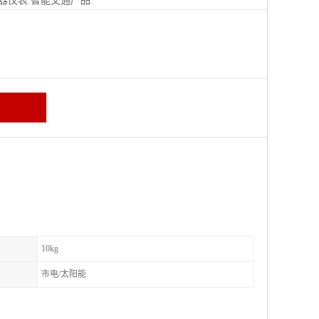
器仪表
智能交通产品
区
10kg
市电/太阳能