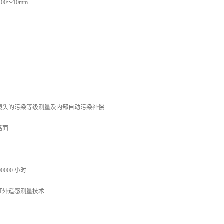
00～10mm
镜头的污染等级测量及内部自动污染补偿
路面
00000 小时
 红外遥感测量技术