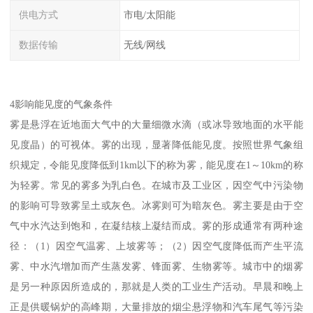
供电方式
市电/太阳能
数据传输
无线/网线
4影响能见度的气象条件
雾是悬浮在近地面大气中的大量细微水滴（或冰导致地面的水平能
见度晶）的可视体。雾的出现，显著降低能见度。按照世界气象组
织规定，令能见度降低到1km以下的称为雾，能见度在1～10km的称
为轻雾。常见的雾多为乳白色。在城市及工业区，因空气中污染物
的影响可导致雾呈土或灰色。冰雾则可为暗灰色。雾主要是由于空
气中水汽达到饱和，在凝结核上凝结而成。雾的形成通常有两种途
径：（1）因空气温雾、上坡雾等；（2）因空气度降低而产生平流
雾、中水汽增加而产生蒸发雾、锋面雾、生物雾等。城市中的烟雾
是另一种原因所造成的，那就是人类的工业生产活动。早晨和晚上
正是供暖锅炉的高峰期，大量排放的烟尘悬浮物和汽车尾气等污染