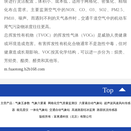
块进行灵活配置，体积小、成本低，适用于网格化、密集化、精细
化布点需求。主要监测空气中的NOX、CO、O3、SO2、PM2.5、
PM10、噪声。而遇到不利的天气条件时，交通干道空气中的机动车
尾气污染物浓度往往更高。
总挥发性有机物（TVOC）的挥发性气体（VOCs）是威胁人类健康
或环境造成危害。有害挥发性有机化合物通常不是急性中毒，但对
健康造成长期影响。VOC按其化学结构，可以进一步分为：烷类、
芳烃类、酯类、醛类和其他等。
m.fuaotong.b2b168.com
Top
主营产品：气象五参数 气象六要素 网格化空气质量监测仪 六要素自动气象站 超声波风速风向传感
器 能见度仪 一体化气象站 交通自动气象站 高速路面结冰监测 路面状况传感器
版权所有：富奥通科技（北京）有限公司