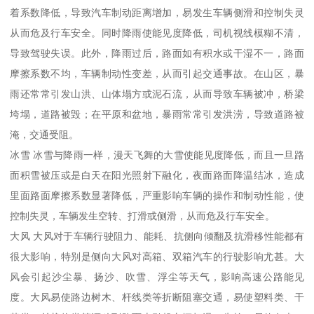
着系数降低，导致汽车制动距离增加，易发生车辆侧滑和控制失灵
从而危及行车安全。同时降雨使能见度降低，司机视线模糊不清，
导致驾驶失误。此外，降雨过后，路面如有积水或干湿不一，路面
摩擦系数不均，车辆制动性变差，从而引起交通事故。在山区，暴
雨还常常引发山洪、山体塌方或泥石流，从而导致车辆被冲，桥梁
垮塌，道路被毁；在平原和盆地，暴雨常常引发洪涝，导致道路被
淹，交通受阻。
冰雪 冰雪与降雨一样，漫天飞舞的大雪使能见度降低，而且一旦路
面积雪被压或是白天在阳光照射下融化，夜面路面降温结冰，造成
里面路面摩擦系数显著降低，严重影响车辆的操作和制动性能，使
控制失灵，车辆发生空转、打滑或侧滑，从而危及行车安全。
大风 大风对于车辆行驶阻力、能耗、抗侧向倾翻及抗滑移性能都有
很大影响，特别是侧向大风对高箱、双箱汽车的行驶影响尤甚。大
风会引起沙尘暴、扬沙、吹雪、浮尘等天气，影响高速公路能见
度。大风易使路边树木、杆线类等折断阻塞交通，易使塑料类、干