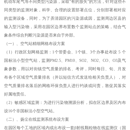
机动车尾气等不同类型污染源，采取“有的放矢”的方法，针对这些不
同类型的监测对象，科学、合理的设置部署点位，分别部署相对应
的监测设备，同时，为了弄清园区的污染源成因，监测周边区县的
输入型污染物，采用在园区边界布置数个监测站点的策略，结合气
象条件综合判断污染源是否来自于外部。
（一）、空气站精细网格布设方案
（1）行政区划网格监测：1个管委会、1个镇、3个办事处布设 5 个
国标法小型空气站，监测PM2.5、PM10、SO2、NO2、CO、O3及气
象参数，用以对街镇空气质量的排名、考评，同时每日、旬、月发
布各个区域空气质量排名（并以短信方式发送给相关负责人），对
空气质量排名落后的网格环保负责人进行约谈或问责，敦促其落实
好属地责任。
（2）敏感区域监测：为进行污染物溯源分析，拟在区边界及区内布
设16个非国标法小型空气站。
（二）、扬尘在线监测系统布设方案
在园区每个工地的区域内或出布设一套β射线颗粒物在线监测仪（国