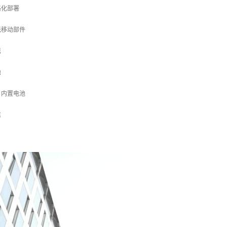
格化部署
无移动部件
携
蚀
、内置电池
信