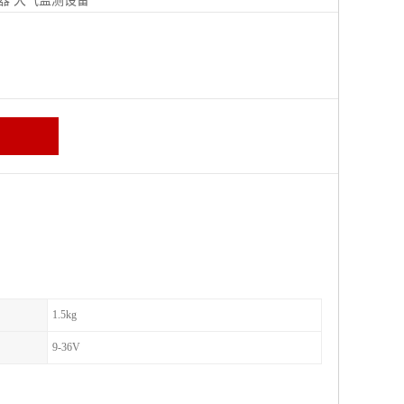
器
大气监测设备
区
1.5kg
9-36V