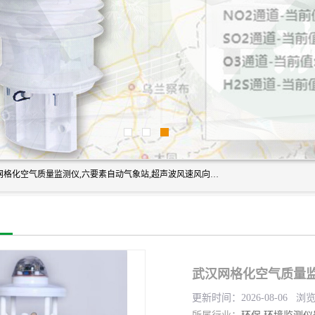
富奥通科技主营：气象五参数,气象六要素,微型自动气象站,网格化空气质量监测仪,六要素自动气象站,超声波风速风向传感器,能见度仪,大气微型站,交通自动气象站,高速路面结冰监测,路面状况传感器等。
武汉网格化空气质量监
更新时间：2026-08-06 浏