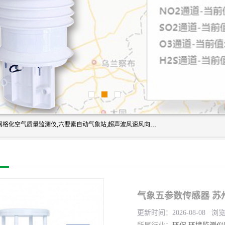
富奥通科技主营：气象五参数,气象六要素,微型自动气象站,网格化空气质量监测仪,六要素自动气象站,超声波风速风向传感器,能见度仪,大气微型站,交通自动气象站,高速路面结冰监测,路面状况传感器等。
气象五参数传感器 苏
更新时间：2026-08-08 浏