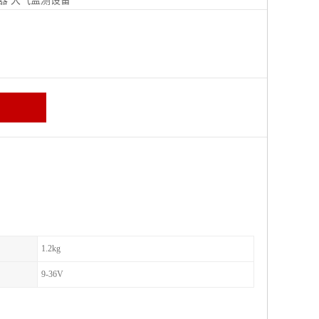
器
大气监测设备
区
1.2kg
9-36V