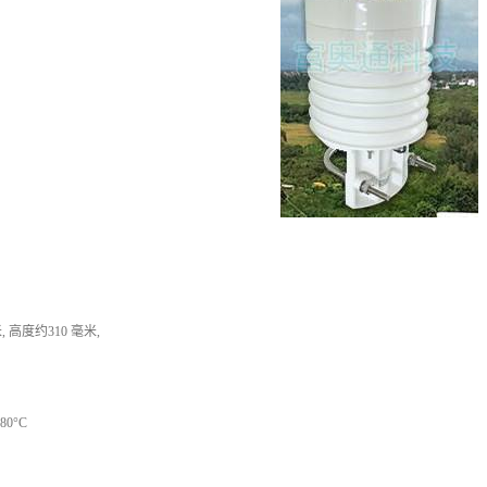
, 高度约310 毫米,
0°C