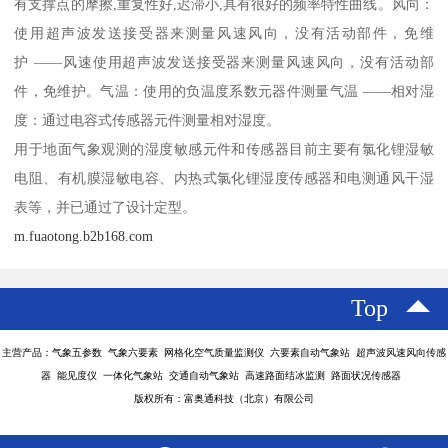
有支撑点的摩擦,重复性好,迟滞小,具有很好的频率特性曲线。风向：
使用超声波发送接受器来测量风速风向，没有活动部件，免维
护 ——风速使用超声波发送接受器来测量风速风向，没有活动部
件，免维护。气温：使用的负温度系数元器件测量气温 ——相对湿
度：通过电容式传感器元件测量相对湿度。
用于地面气象观测的湿度敏感元件和传感器目前主要有氯化锂湿敏
电阻、有机膜湿敏电容、内热式氯化锂湿度传感器和电测通风干湿
表等，并已通过了设计定型。
m.fuaotong.b2b168.com
Top
主营产品：气象五参数 气象六要素 网格化空气质量监测仪 六要素自动气象站 超声波风速风向传感
器 能见度仪 一体化气象站 交通自动气象站 高速路面结冰监测 路面状况传感器
版权所有：富奥通科技（北京）有限公司