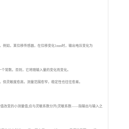
。例如，某位移传感器，在位移变化1mm时，输出电压变化为
一个常数。否则，它将随输入量的变化而变化。
。但灵敏度愈高，测量范围愈窄，稳定性也往往愈差。
值改变的小测量值;应与灵敏系数分开(灵敏系数——指输出与输入之