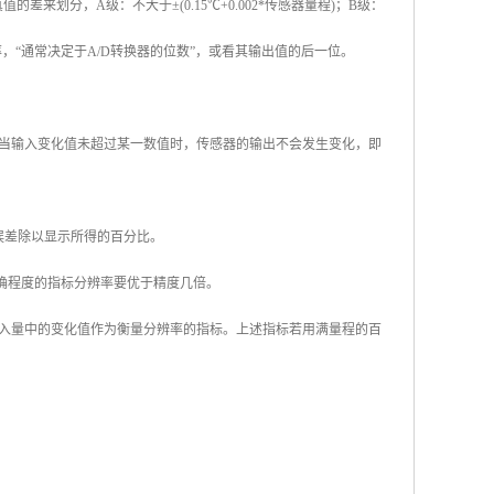
划分，A级：不大于±(0.15℃+0.002*传感器量程)；B级：
辨率，“通常决定于A/D转换器的位数”，或看其输出值的后一位。
当输入变化值未超过某一数值时，传感器的输出不会发生变化，即
误差除以显示所得的百分比。
确程度的指标分辨率要优于精度几倍。
入量中的变化值作为衡量分辨率的指标。上述指标若用满量程的百