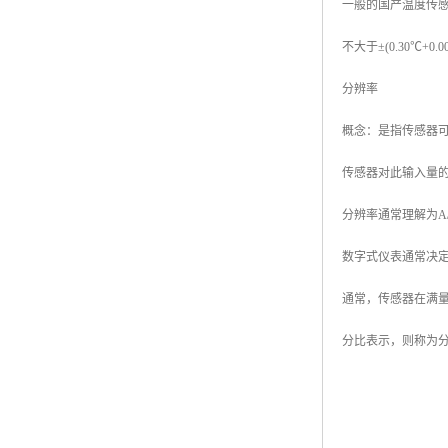
一般的国产温度传感
不大于±(0.30℃
分辨率
概念：是指传感器
传感器对此输入量
分辨率通常理解为A
数字式仪表通常决定
通常，传感器在满
分比表示，则称为