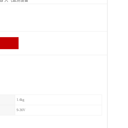
器
大气监测设备
区
1.4kg
9-36V