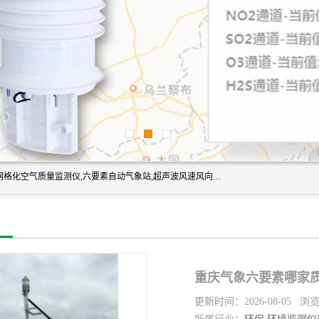
富奥通科技主营：气象五参数,气象六要素,微型自动气象站,网格化空气质量监测仪,六要素自动气象站,超声波风速风向传感器,能见度仪,大气微型站,交通自动气象站,高速路面结冰监测,路面状况传感器等。
重庆气象六要素哪家质
更新时间：2026-08-05 浏