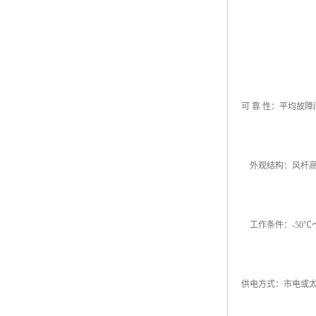
可 靠 性：平均故障
外观结构：风杆高度
工作条件：-50℃～
供电方式：市电或