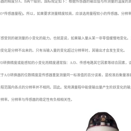
器的精度分A、B两个级别，国标规定如下：根据传感器的输出值与所测量的温度的真值的差来
+0.005*传感器量程)。所以，如果要求测量精度较高，应该选用量程较小的传感器。分
可感受到的被测量的小变化的能力。也就是说，如果输入量从某一非零值缓慢地变化。
的变化是分辨不出来的。只有当输入量的变化超过分辨率时，其输出才会发生变化。
/D转换精度或能感知的小变化而精度通常指：A/D、传感电路其它因素等综合因素，
于A/D转换器的位数精度是传感器重复测量同一标准值的百分误差，是校准后衡量准
量程范围内各点的分辨率并不相同。因此。常用满量程中能使输出量产生阶跃变化的输
分辨率。分辨率与传感器的稳定性有负相相关性。