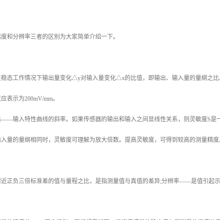
精度和分辨率三者的区别为大家简单介绍一下。
稳态工作情况下输出量变化△y对输入量变化△x的比值，即输出、输入量的量纲之比
应表示为200mV/mm。
出——输入特性曲线的斜率。如果传感器的输出和输入之间显线性关系，则灵敏度S是
输入量的量纲相同时，灵敏度可理解为放大倍数。提高灵敏度，可得到较高的测量精度
近正负三倍标准差的值与量程之比，是指测量值与真值的差异;分辨率——是值引起示