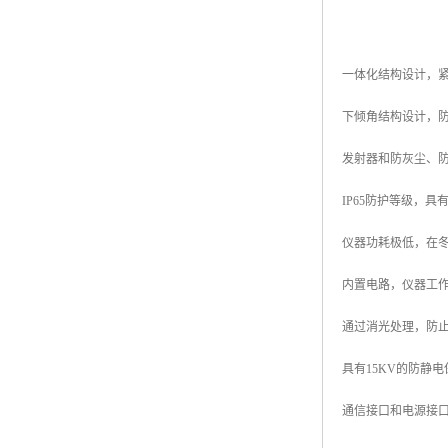
一体化结构设计，
下倾角结构设计，
发射器和防灰尘、
IP65防护等级，
仪器功耗极低，在冬
内置电路，仪器工
通过消光处理，防
具有15KV的防静
通信接口和电源接