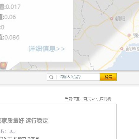
当前位置：
首页
->
供应商机
家质量好 运行稳定
览数：105