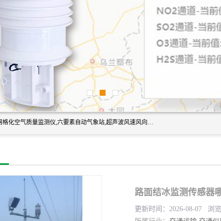
富奥通科技主营：气象五参数,气象六要素,微型自动气象站,网格化空气质量监测仪,六要素自动气象站,超声波风速风向传感器,能见度仪,大气微型站,交通自动气象站,高速路面结冰监测,路面状况传感器等。
路面结冰监测传感器哪
更新时间：2026-08-07 浏