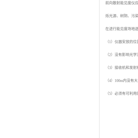
前向散射能见度仪
烁光源、树阴、污
在进行能见度场地
（1）仪器安放的
（2）没有影响光
（3）接收机和发
（4）100m内没
（5）必须有可利用