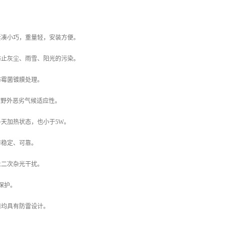
紧凑小巧，重量轻，安装方便。
防止灰尘、雨雪、阳光的污染。
防霉菌镀膜处理。
具有野外恶劣气候适应性。
天加热状态，也小于5W。
作稳定、可靠。
止二次杂光干扰。
电保护。
口均具有防雷设计。