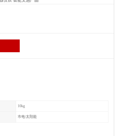
器仪表
智能交通产品
区
10kg
市电/太阳能