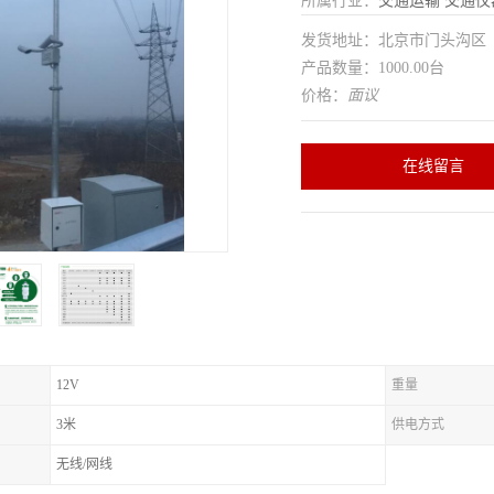
所属行业：
交通运输
交通仪
发货地址：北京市门头沟
产品数量：1000.00台
价格：
面议
在线留言
12V
重量
3米
供电方式
无线/网线