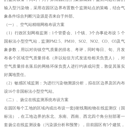
输入型污染物，采用在园区边界布置数个监测站点的策略，结合气
象条件综合判断污染源是否来自于外部。
（一）、空气站精细网格布设方案
（1）行政区划网格监测：1个管委会、1个镇、3个办事处布设 5 个
国标法小型空气站，监测PM2.5、PM10、SO2、NO2、CO、O3及气
象参数，用以对街镇空气质量的排名、考评，同时每日、旬、月发
布各个区域空气质量排名（并以短信方式发送给相关负责人），对
空气质量排名落后的网格环保负责人进行约谈或问责，敦促其落实
好属地责任。
（2）敏感区域监测：为进行污染物溯源分析，拟在区边界及区内布
设16个非国标法小型空气站。
（二）、扬尘在线监测系统布设方案
在园区每个工地的区域内或出布设一套β射线颗粒物在线监测仪（国
标法），在工地边界的东北、东南、西南、西北四个角分别部署一
套扬尘在线监测设备（污染源分析和预警），目前园区有5个建筑，