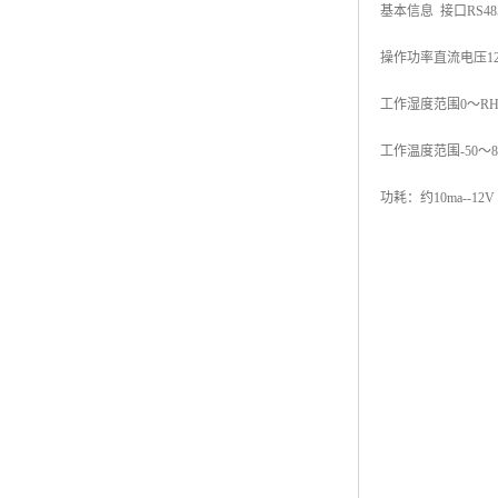
基本信息 接口RS48
操作功率直流电压12～3
工作湿度范围0～R
工作温度范围-50～8
功耗：约10ma--12V