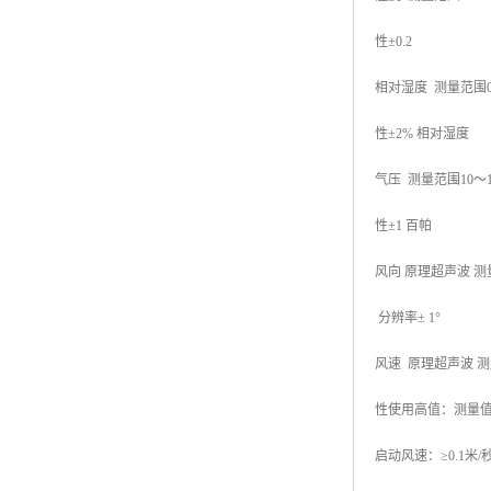
性±0.2
相对湿度 测量范围
性±2% 相对湿度
气压 测量范围10～1
性±1 百帕
风向 原理超声波 测量范
分辨率± 1°
风速 原理超声波 测
性使用高值：测量值加
启动风速：≥0.1米/秒