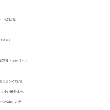
0～ 相对湿度
300 百帕
围0～360° 性± 3°
量范围0～75米/秒
减0.3米/秒或3%
 分辨率0.1米/秒°