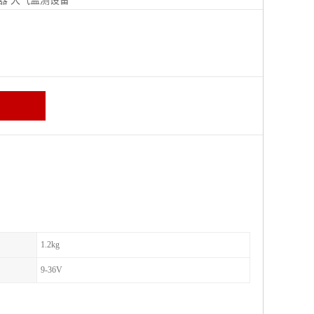
器
大气监测设备
区
1.2kg
9-36V