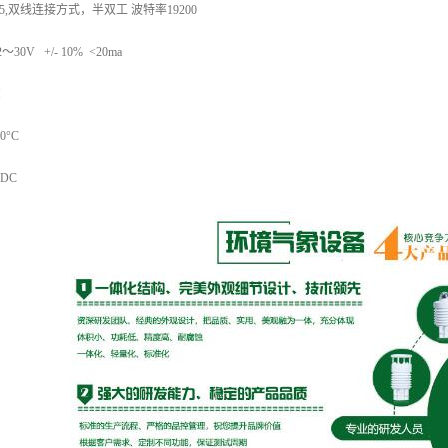
5,双线连接方式，半双工 波特率19200
0V +/- 10% <20ma
H
0°C
 DC