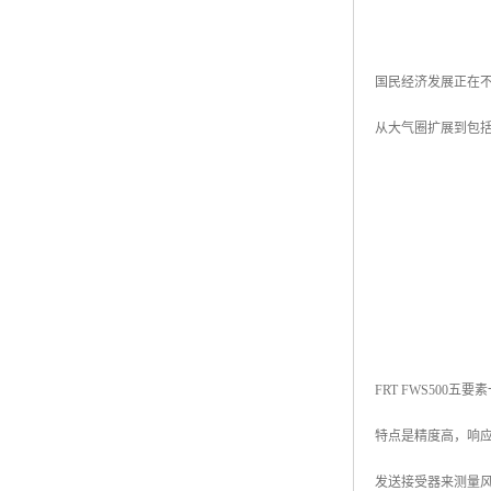
国民经济发展正在
从大气圈扩展到包
FRT FWS50
特点是精度高，响应
发送接受器来测量