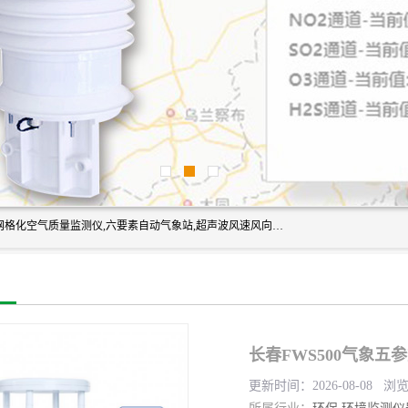
富奥通科技主营：气象五参数,气象六要素,微型自动气象站,网格化空气质量监测仪,六要素自动气象站,超声波风速风向传感器,能见度仪,大气微型站,交通自动气象站,高速路面结冰监测,路面状况传感器等。
长春FWS500气象五
更新时间：2026-08-08 浏